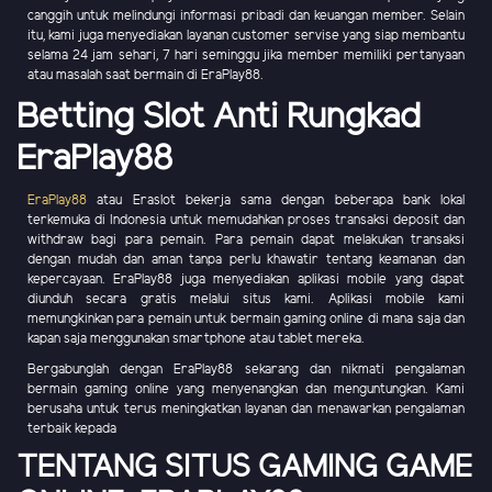
canggih untuk melindungi informasi pribadi dan keuangan member. Selain
itu, kami juga menyediakan layanan customer servise yang siap membantu
selama 24 jam sehari, 7 hari seminggu jika member memiliki pertanyaan
atau masalah saat bermain di EraPlay88.
Betting Slot Anti Rungkad
EraPlay88
EraPlay88
atau Eraslot bekerja sama dengan beberapa bank lokal
terkemuka di Indonesia untuk memudahkan proses transaksi deposit dan
withdraw bagi para pemain. Para pemain dapat melakukan transaksi
dengan mudah dan aman tanpa perlu khawatir tentang keamanan dan
kepercayaan. EraPlay88 juga menyediakan aplikasi mobile yang dapat
diunduh secara gratis melalui situs kami. Aplikasi mobile kami
memungkinkan para pemain untuk bermain gaming online di mana saja dan
kapan saja menggunakan smartphone atau tablet mereka.
Bergabunglah dengan EraPlay88 sekarang dan nikmati pengalaman
bermain gaming online yang menyenangkan dan menguntungkan. Kami
berusaha untuk terus meningkatkan layanan dan menawarkan pengalaman
terbaik kepada
TENTANG SITUS GAMING GAME