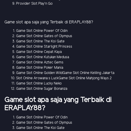
Provider Slot Play'n Go
Game slot apa saja yang Terbaik di ERAPLAY88?
Game Slot Online Power Of Odin
Game Slot Online Gates of Olympus
Game Slot Online The Koi Gate
Game Slot Online Starlight Princess
Game Slot Online Cepat Kaya
Game Slot Online Kutukan Medusa
Game Slot Online Aztec Gems
Game Slot Online Poker Mania
Game Slot Online Golden WildGame Slot Online Keliling Jakarta
Slot Online Arowana s LuckGame Slot Online Mahjong Ways 2
Game Slot Online Lucky Neko
Game Slot Online Sugar Bonanza
Game slot apa saja yang Terbaik di
ERAPLAY88?
Game Slot Online Power Of Odin
Game Slot Online Gates of Olympus
Game Slot Online The Koi Gate