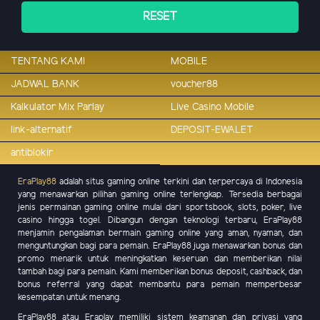
RESET
TENTANG KAMI
MOBILE
JADWAL BANK
voucher88
Kalkulator Mix Parlay
Live Casino Mobile
link-alternatif
DEPOSIT-EWALET
antiblokir
EraPlay88
adalah situs gaming online terkini dan terpercaya di Indonesia
yang menawarkan pilihan gaming online terlengkap. Tersedia berbagai
jenis permainan gaming online mulai dari sportsbook, slots, poker, live
casino hingga togel. Dibangun dengan teknologi terbaru, EraPlay88
menjamin pengalaman bermain gaming online yang aman, nyaman, dan
menguntungkan bagi para pemain. EraPlay88 juga menawarkan bonus dan
promo menarik untuk meningkatkan keseruan dan memberikan nilai
tambah bagi para pemain. Kami memberikan bonus deposit, cashback, dan
bonus referral yang dapat membantu para pemain memperbesar
kesempatan untuk menang.
EraPlay88 atau Eraplay memiliki sistem keamanan dan privasi yang